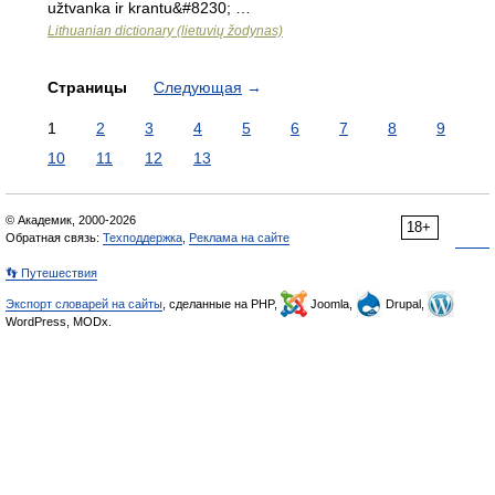
užtvanka ir krantu&#8230; …
Lithuanian dictionary (lietuvių žodynas)
Страницы
Следующая
→
1
2
3
4
5
6
7
8
9
10
11
12
13
© Академик, 2000-2026
18+
Обратная связь:
Техподдержка
,
Реклама на сайте
👣 Путешествия
Экспорт словарей на сайты
, сделанные на PHP,
Joomla,
Drupal,
WordPress, MODx.