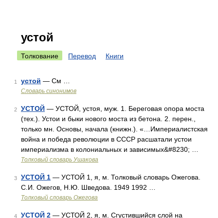
устой
Толкование
Перевод
Книги
устой
— См …
1
Словарь синонимов
УСТОЙ
— УСТОЙ, устоя, муж. 1. Береговая опора моста
2
(тех.). Устои и быки нового моста из бетона. 2. перен.,
только мн. Основы, начала (книжн.). «…Империалистская
война и победа революции в СССР расшатали устои
империализма в колониальных и зависимых&#8230; …
Толковый словарь Ушакова
УСТОЙ 1
— УСТОЙ 1, я, м. Толковый словарь Ожегова.
3
С.И. Ожегов, Н.Ю. Шведова. 1949 1992 …
Толковый словарь Ожегова
УСТОЙ 2
— УСТОЙ 2, я, м. Сгустившийся слой на
4