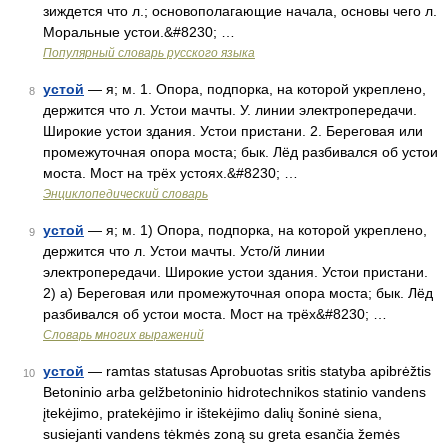
зиждется что л.; основополагающие начала, основы чего л.
Моральные устои.&#8230; …
Популярный словарь русского языка
устой
— я; м. 1. Опора, подпорка, на которой укреплено,
8
держится что л. Устои мачты. У. линии электропередачи.
Широкие устои здания. Устои пристани. 2. Береговая или
промежуточная опора моста; бык. Лёд разбивался об устои
моста. Мост на трёх устоях.&#8230; …
Энциклопедический словарь
устой
— я; м. 1) Опора, подпорка, на которой укреплено,
9
держится что л. Устои мачты. Усто/й линии
электропередачи. Широкие устои здания. Устои пристани.
2) а) Береговая или промежуточная опора моста; бык. Лёд
разбивался об устои моста. Мост на трёх&#8230; …
Словарь многих выражений
устой
— ramtas statusas Aprobuotas sritis statyba apibrėžtis
10
Betoninio arba gelžbetoninio hidrotechnikos statinio vandens
įtekėjimo, pratekėjimo ir ištekėjimo dalių šoninė siena,
susiejanti vandens tėkmės zoną su greta esančia žemės