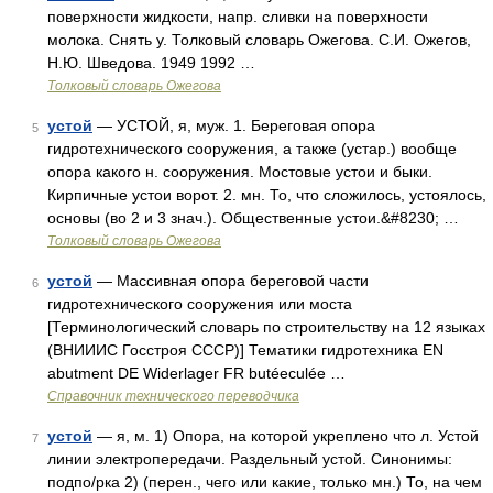
поверхности жидкости, напр. сливки на поверхности
молока. Снять у. Толковый словарь Ожегова. С.И. Ожегов,
Н.Ю. Шведова. 1949 1992 …
Толковый словарь Ожегова
устой
— УСТОЙ, я, муж. 1. Береговая опора
5
гидротехнического сооружения, а также (устар.) вообще
опора какого н. сооружения. Мостовые устои и быки.
Кирпичные устои ворот. 2. мн. То, что сложилось, устоялось,
основы (во 2 и 3 знач.). Общественные устои.&#8230; …
Толковый словарь Ожегова
устой
— Массивная опора береговой части
6
гидротехнического сооружения или моста
[Терминологический словарь по строительству на 12 языках
(ВНИИИС Госстроя СССР)] Тематики гидротехника EN
abutment DE Widerlager FR butéeculée …
Справочник технического переводчика
устой
— я, м. 1) Опора, на которой укреплено что л. Устой
7
линии электропередачи. Раздельный устой. Синонимы:
подпо/рка 2) (перен., чего или какие, только мн.) То, на чем